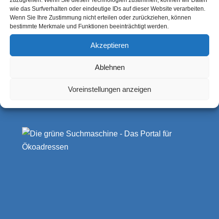
zuzugreifen. Wenn Sie diesen Technologien zustimmen, können wir Daten
Kolberger Straße 7
wie das Surfverhalten oder eindeutige IDs auf dieser Website verarbeiten.
Wenn Sie Ihre Zustimmung nicht erteilen oder zurückziehen, können
21339 Lüneburg
bestimmte Merkmale und Funktionen beeinträchtigt werden.
Deutschland
Akzeptieren
Ablehnen
Voreinstellungen anzeigen
https://artebio.de
info@artebio.de