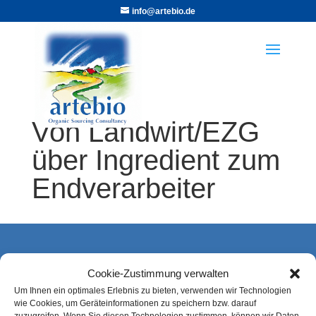
info@artebio.de
Von Landwirt/EZG
über Ingredient zum
Endverarbeiter
Kontakt
Cookie-Zustimmung verwalten
Alexandra Thöring
Um Ihnen ein optimales Erlebnis zu bieten, verwenden wir Technologien
wie Cookies, um Geräteinformationen zu speichern bzw. darauf
artebio