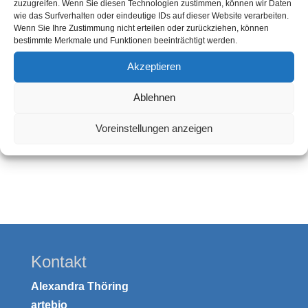
zuzugreifen. Wenn Sie diesen Technologien zustimmen, können wir Daten
Sometimes already one coaching session can
wie das Surfverhalten oder eindeutige IDs auf dieser Website verarbeiten.
give you the decisive clue. Longer-term or regular
Wenn Sie Ihre Zustimmung nicht erteilen oder zurückziehen, können
bestimmte Merkmale und Funktionen beeinträchtigt werden.
coaching can give great support around
challenges within a leadership position or during
Akzeptieren
transformation processes!
Ablehnen
I also offer all this virtually - I am very practiced
in coaching & consultancy via video
Voreinstellungen anzeigen
technology!
Kontakt
Alexandra Thöring
artebio