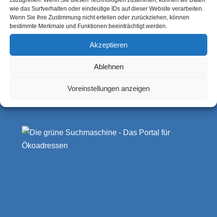
zuzugreifen. Wenn Sie diesen Technologien zustimmen, können wir Daten
Kolberger Straße 7
wie das Surfverhalten oder eindeutige IDs auf dieser Website verarbeiten.
Wenn Sie Ihre Zustimmung nicht erteilen oder zurückziehen, können
21339 Lüneburg
bestimmte Merkmale und Funktionen beeinträchtigt werden.
Deutschland
Akzeptieren
Ablehnen
Voreinstellungen anzeigen
https://artebio.de
info@artebio.de