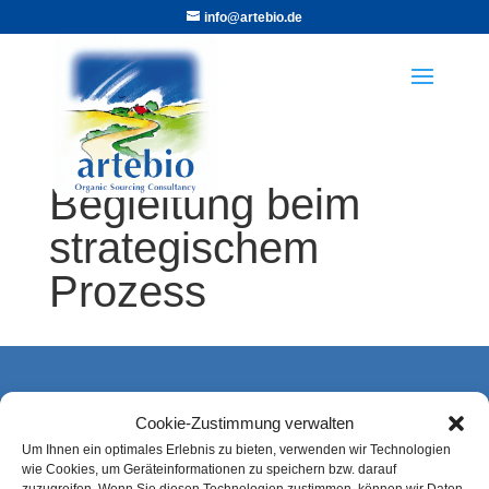
info@artebio.de
Begleitung beim
strategischem
Prozess
Kontakt
Cookie-Zustimmung verwalten
Alexandra Thöring
Um Ihnen ein optimales Erlebnis zu bieten, verwenden wir Technologien
wie Cookies, um Geräteinformationen zu speichern bzw. darauf
artebio